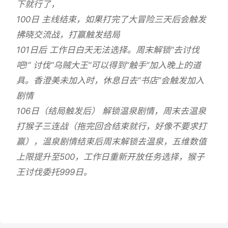
下就行了，
100日 主线结束，如果打完了大冒险三天后会触发
拂晓交流战，打赢触发结局
101日后 工作日白天无法选择。周末解锁“去讨伐
吧!” 讨伐“乌贼大王”可以得到“触手”加入晚上的道
具。香澄美未加入时，休息日去“书店”会触发加入
剧情
106日（结局触发后） 解锁温泉剧情，周末去温泉
打猴子三连战（拖完回合结束就行，好像不要求打
赢），温泉剧情结束后周末解锁去温泉，五维数值
上限提升至500，工作日重新开放任务选择，猴子
王讨伐委托999日。