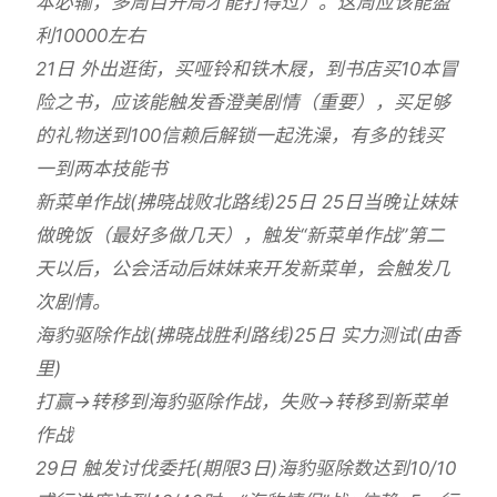
本必输，多周目开局才能打得过）。这周应该能盈
利10000左右
21日 外出逛街，买哑铃和铁木屐，到书店买10本冒
险之书，应该能触发香澄美剧情（重要），买足够
的礼物送到100信赖后解锁一起洗澡，有多的钱买
一到两本技能书
新菜单作战(拂晓战败北路线)25日 25日当晚让妹妹
做晚饭（最好多做几天），触发“新菜单作战”第二
天以后，公会活动后妹妹来开发新菜单，会触发几
次剧情。
海豹驱除作战(拂晓战胜利路线)25日 实力测试(由香
里)
打赢→转移到海豹驱除作战，失败→转移到新菜单
作战
29日 触发讨伐委托(期限3日)海豹驱除数达到10/10