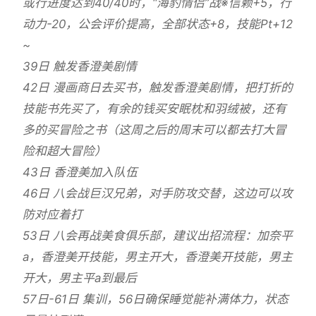
或行进度达到40/40时，“海豹情侣”战※信赖+5，行
动力-20，公会评价提高，全部状态+8，技能Pt+12
~
39日 触发香澄美剧情
42日 漫画商日去买书，触发香澄美剧情，把打折的
技能书先买了，有余的钱买安眠枕和羽绒被，还有
多的买冒险之书（这周之后的周末可以都去打大冒
险和超大冒险）
43日 香澄美加入队伍
46日 八会战巨汉兄弟，对手防攻交替，这边可以攻
防对应着打
53日 八会再战美食俱乐部，建议出招流程：加奈平
a，香澄美开技能，男主开大，香澄美开技能，男主
开大，男主平a到最后
57日-61日 集训，56日确保睡觉能补满体力，状态