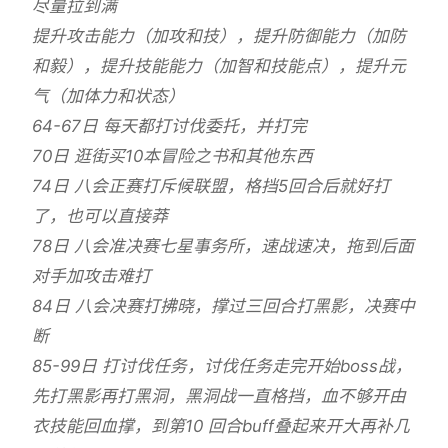
尽量拉到满
提升攻击能力（加攻和技），提升防御能力（加防
和毅），提升技能能力（加智和技能点），提升元
气（加体力和状态）
64-67日 每天都打讨伐委托，并打完
70日 逛街买10本冒险之书和其他东西
74日 八会正赛打斥候联盟，格挡5回合后就好打
了，也可以直接莽
78日 八会准决赛七星事务所，速战速决，拖到后面
对手加攻击难打
84日 八会决赛打拂晓，撑过三回合打黑影，决赛中
断
85-99日 打讨伐任务，讨伐任务走完开始boss战，
先打黑影再打黑洞，黑洞战一直格挡，血不够开由
衣技能回血撑，到第10 回合buff叠起来开大再补几