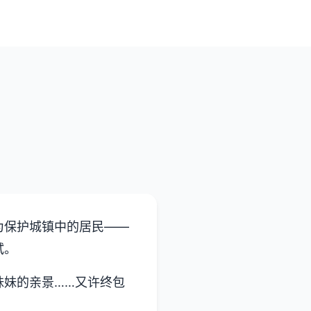
为保护城镇中的居民——
试。
妹妹的亲景……又许终包