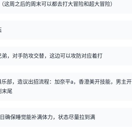
（这周之后的周末可以都去打大冒险和超大冒险）
伍
汉兄弟，对手防攻交替，这边可以攻防对应着打
食俱乐部，造议出招流程：加奈平a，香澄美开技能，男主
到末尾
，56日确保睡觉能补满体力，状态尽量拉到满