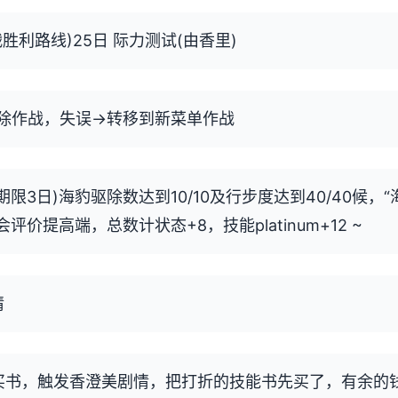
胜利路线)25日 际力测试(由香里)
除作战，失误→转移到新菜单作战
期限3日)海豹驱除数达到10/10及行步度达到40/40候，
会评价提高端，总数计状态+8，技能platinum+12 ~
情
向买书，触发香澄美剧情，把打折的技能书先买了，有余的