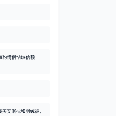
“海豹情侣”战※信赖
钱买安眠枕和羽绒被，