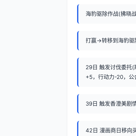
海豹驱除作战(拂晓战
打赢→转移到海豹驱
29日 触发讨伐委托(
+5，行动力-20，公
39日 触发香澄美剧
42日 漫画商日移