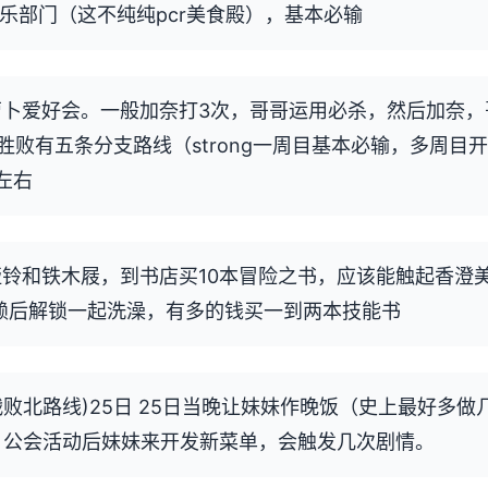
俱乐部门（这不纯纯pcr美食殿），基本必输
步萝卜爱好会。一般加奈打3次，哥哥运用必杀，然后加奈，
胜败有五条分支路线（strong一周目基本必输，多周目
左右
买哑铃和铁木屐，到书店买10本冒险之书，应该能触起香澄
信赖后解锁一起洗澡，有多的钱买一到两本技能书
败北路线)25日 25日当晚让妹妹作晚饭（史上最好多做
，公会活动后妹妹来开发新菜单，会触发几次剧情。