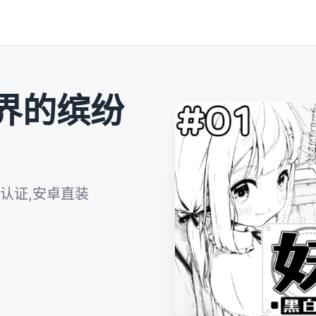
界的缤纷
认证,安卓直装