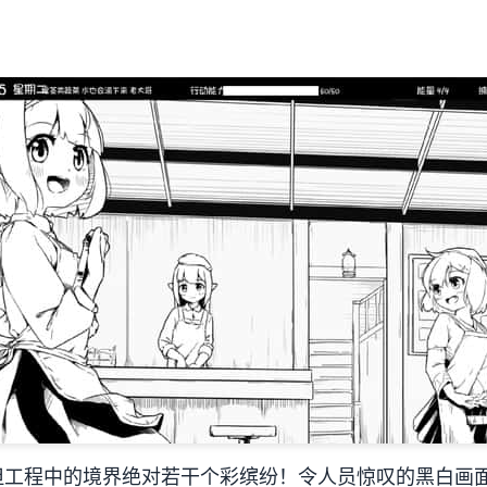
但工程中的境界绝对若干个彩缤纷！令人员惊叹的黑白画