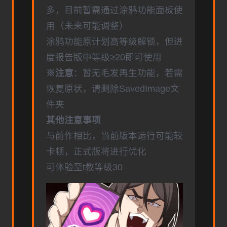
多，目前暂需通过涂鸦功能面板使
用（未来可能调整）
涂鸦功能原计划高等级解锁，但进
度报告版中等级≥20即可使用
※注意
：暂无毛发再生功能，若需
恢复原状，请删除SavedImage文
件夹
其他注意事项
与前作相比，当前版本运行可能较
卡顿，正式版将进行优化
可体验至t教等级30