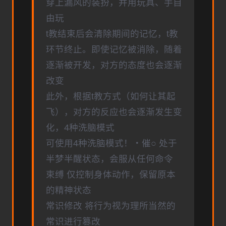
穿上漏风的装扮，并用玩具、手自
由玩
t教结束后会清除期间的记忆，t教
环节终止。即使记忆被消除，随着
逐渐被开发，对方的态度也会逐渐
改变
此外，根据t教方式（如何让其起
飞），对方的反应也会逐渐发生变
化，4种洗脑模式
可使用4种洗脑模式！・催○ 处于
半梦半醒状态，会服从任何命令
束缚 仅控制身体动作，保留原本
的精神状态
常识修改 将行为视为理所当然的
常识进行篡改