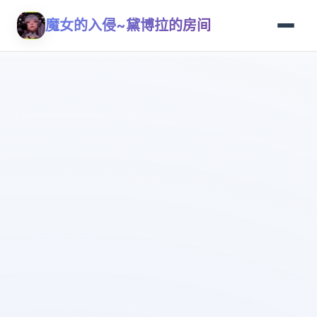
魔女的入侵~黛博拉的房间