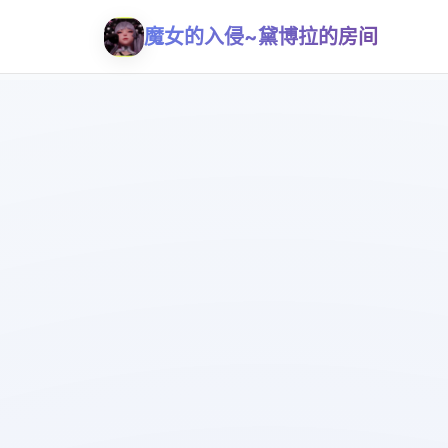
魔女的入侵~黛博拉的房间