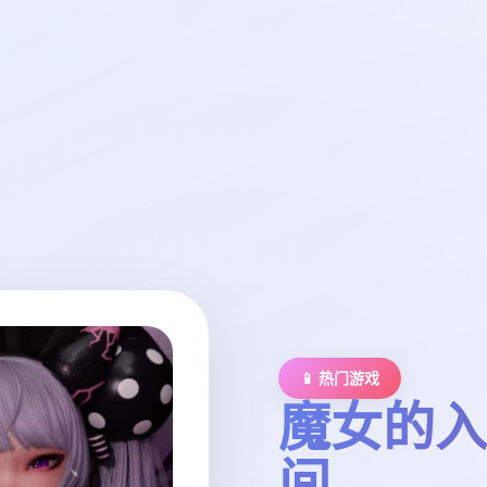
📱 热门游戏
魔女的入
间