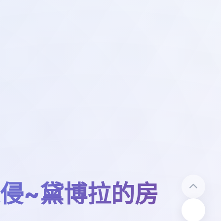
侵~黛博拉的房